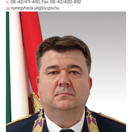
06-42/411-400, Fax: 06-42/400-952
nyiregyhaza.uk@bv.gov.hu