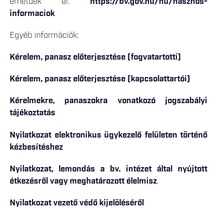
érhetőek el:
https://bv.gov.hu/hu/hasznos-
informaciok
Egyéb információk:
Kérelem, panasz előterjesztése (fogvatartotti)
Kérelem, panasz előterjesztése (kapcsolattartói)
Kérelmekre, panaszokra vonatkozó jogszabályi
tájékoztatás
Nyilatkozat elektronikus ügykezelő felületen történő
kézbesítéshez
Nyilatkozat, lemondás a bv. intézet által nyújtott
étkezésről vagy meghatározott élelmisz
.
Nyilatkozat vezető védő kijelöléséről