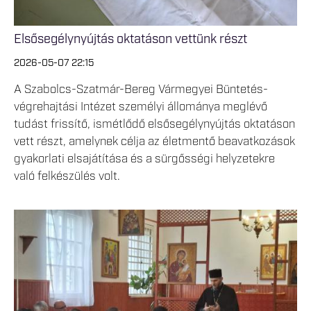
Elsősegélynyújtás oktatáson vettünk részt
2026-05-07 22:15
A Szabolcs-Szatmár-Bereg Vármegyei Büntetés-
végrehajtási Intézet személyi állománya meglévő
tudást frissítő, ismétlődő elsősegélynyújtás oktatáson
vett részt, amelynek célja az életmentő beavatkozások
gyakorlati elsajátítása és a sürgősségi helyzetekre
való felkészülés volt.