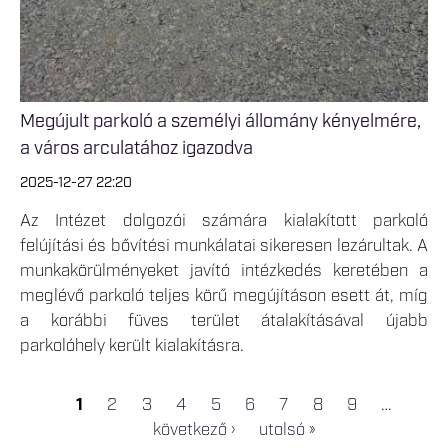
Megújult parkoló a személyi állomány kényelmére,
a város arculatához igazodva
2025-12-27 22:20
Az Intézet dolgozói számára kialakított parkoló
felújítási és bővítési munkálatai sikeresen lezárultak. A
munkakörülményeket javító intézkedés keretében a
meglévő parkoló teljes körű megújításon esett át, míg
a korábbi füves terület átalakításával újabb
parkolóhely került kialakításra.
1
2
3
4
5
6
7
8
9
…
OLDALAK
következő ›
utolsó »