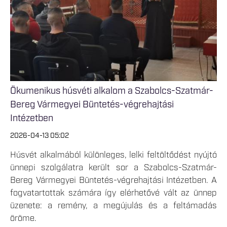
Ökumenikus húsvéti alkalom a Szabolcs-Szatmár-
Bereg Vármegyei Büntetés-végrehajtási
Intézetben
2026-04-13 05:02
Húsvét alkalmából különleges, lelki feltöltődést nyújtó
ünnepi szolgálatra került sor a Szabolcs-Szatmár-
Bereg Vármegyei Büntetés-végrehajtási Intézetben. A
fogvatartottak számára így elérhetővé vált az ünnep
üzenete: a remény, a megújulás és a feltámadás
öröme.