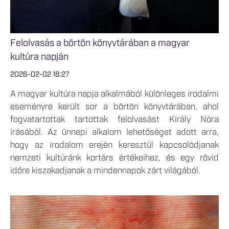
Felolvasás a börtön könyvtárában a magyar
kultúra napján
2026-02-02 18:27
A magyar kultúra napja alkalmából különleges irodalmi
eseményre került sor a börtön könyvtárában, ahol
fogvatartottak tartottak felolvasást Király Nóra
írásából. Az ünnepi alkalom lehetőséget adott arra,
hogy az irodalom erején keresztül kapcsolódjanak
nemzeti kultúránk kortárs értékeihez, és egy rövid
időre kiszakadjanak a mindennapok zárt világából.