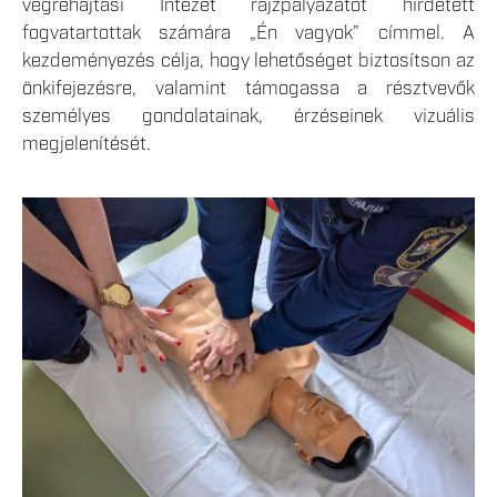
végrehajtási Intézet rajzpályázatot hirdetett
fogvatartottak számára „Én vagyok” címmel. A
kezdeményezés célja, hogy lehetőséget biztosítson az
önkifejezésre, valamint támogassa a résztvevők
személyes gondolatainak, érzéseinek vizuális
megjelenítését.