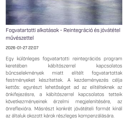
Fogvatartotti alkotások - Reintegráció és jóvátétel
művészettel
2026-01-27 22:07
Egy különleges fogvatartotti reintegrációs program
keretében kábítószerrel kapcsolatos
bűncselekmények miatt elítélt fogvatartottak
festményeket készítettek. A kezdeményezés célja
kettős: egyrészt lehetőséget ad az elítélteknek az
önkifejezésre, a kábítószerrel kapcsolatos tetteik
következményeinek érzelmi megjelenítésére, az
önreflexióra. Másrészt konkrét jóvátételi formát kínál
az általuk okozott károk részleges kompenzálására.