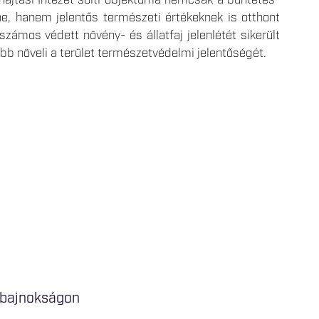
ajtási Intézet solti objektuma nemcsak a büntetés-
ne, hanem jelentős természeti értékeknek is otthont
számos védett növény- és állatfaj jelenlétét sikerült
ább növeli a terület természetvédelmi jelentőségét.
őrbajnokságon