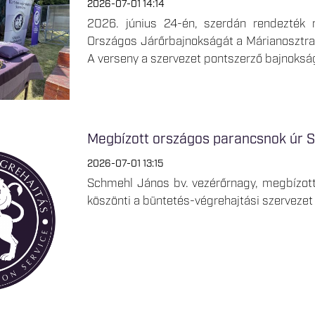
2026-07-01 14:14
2026. június 24-én, szerdán rendezték 
Országos Járőrbajnokságát a Márianosztrai
A verseny a szervezet pontszerző bajnokság
Megbízott országos parancsnok úr 
2026-07-01 13:15
Schmehl János bv. vezérőrnagy, megbízo
köszönti a büntetés-végrehajtási szerveze