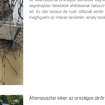
Az Állampusztai Országos Büntetés-végreh
végrehajtási feladatok ellátásának helyszí
ad. Az idei tavaszi és nyári időszak során 
megfigyelni az intézet területén, amely tov
Állampusztai siker az országos jár