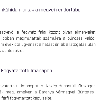
ronkőhidán jártak a megyei rendőrtábor
ztvevői a fegyház falai között olyan élményeket
ál jobban megmutatták számukra a bűnözés valódi
m évek óta ugyanazt a hatást éri el: a látogatás után
 döntésekről.
os Fogvatartotti Imanapon
gvatartotti Imanapot a Közép-dunántúli Országos
zték meg, amelyen a Baranya Vármegyei Büntetés-
 férfi fogvatartott képviselte.