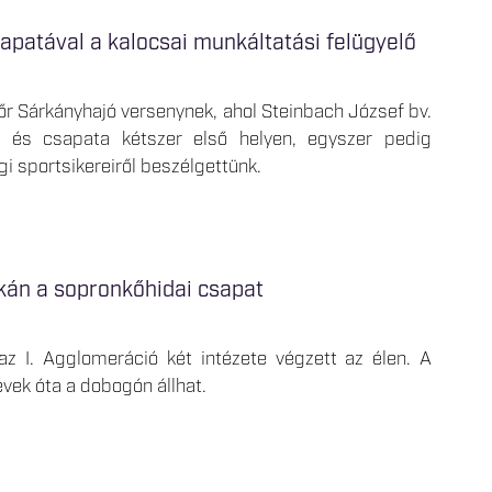
apatával a kalocsai munkáltatási felügyelő
tőr Sárkányhajó versenynek, ahol Steinbach József bv.
elő és csapata kétszer első helyen, egyszer pedig
gi sportsikereiről beszélgettünk.
kán a sopronkőhidai csapat
z I. Agglomeráció két intézete végzett az élen. A
vek óta a dobogón állhat.