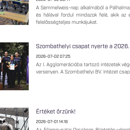
A Semmelweis-nap alkalmából a Pálhalmai O
és hálával fordul mindazok felé, akik az 
felelősségteljes munkájukat.
Szombathelyi csapat nyerte a 2026.
2026-07-02 07:25
Az I. Agglomerációba tartozó intézetek vé
versenyen. A Szombathelyi BV. Intézet csapa
Értéket őrzünk!
2026-07-01 14:16