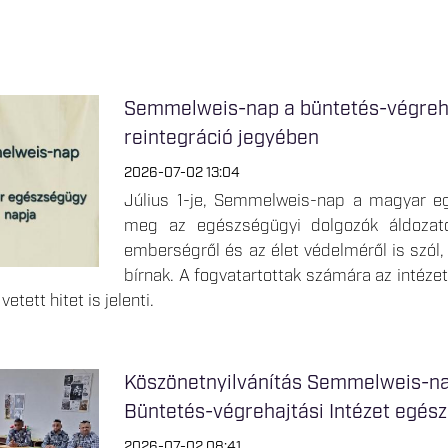
Semmelweis-nap a büntetés-végreha
reintegráció jegyében
2026-07-02 13:04
Július 1-je, Semmelweis-nap a magyar eg
meg az egészségügyi dolgozók áldozato
emberségről és az élet védelméről is szól,
bírnak. A fogvatartottak számára az intéze
etett hitet is jelenti.
Köszönetnyilvánítás Semmelweis-na
Büntetés-végrehajtási Intézet egés
2026-07-02 08:41