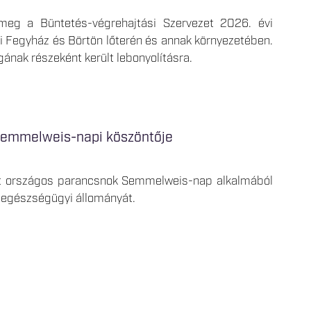
meg a Büntetés-végrehajtási Szervezet 2026. évi
 Fegyház és Börtön lőterén és annak környezetében.
ának részeként került lebonyolításra.
Semmelweis-napi köszöntője
tt országos parancsnok Semmelweis-nap alkalmából
t egészségügyi állományát.