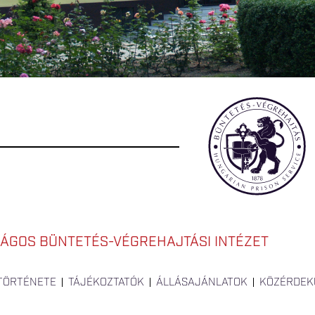
ÁGOS BÜNTETÉS-VÉGREHAJTÁSI INTÉZET
 TÖRTÉNETE
TÁJÉKOZTATÓK
ÁLLÁSAJÁNLATOK
KÖZÉRDEK