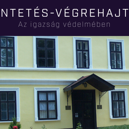
Ugrás a
NTETÉS-VÉGREHAJ
tartalomra
Az igazság védelmében