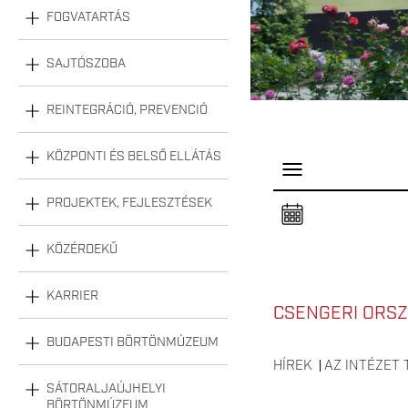
FOGVATARTÁS
SAJTÓSZOBA
REINTEGRÁCIÓ, PREVENCIÓ
KÖZPONTI ÉS BELSŐ ELLÁTÁS
P
a
n
PROJEKTEK, FEJLESZTÉSEK
e
l
n
KÖZÉRDEKŰ
y
i
t
á
KARRIER
s
CSENGERI ORSZ
a
BUDAPESTI BÖRTÖNMÚZEUM
HÍREK
AZ INTÉZET
SÁTORALJAÚJHELYI
BÖRTÖNMÚZEUM