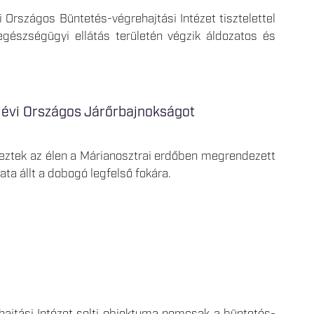
rszágos Büntetés-végrehajtási Intézet tisztelettel
egészségügyi ellátás területén végzik áldozatos és
 évi Országos Járőrbajnokságot
geztek az élen a Márianosztrai erdőben megrendezett
ta állt a dobogó legfelső fokára.