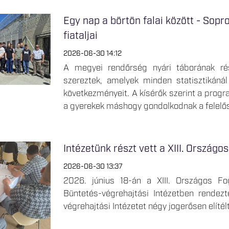
Egy nap a börtön falai között - Sop
fiataljai
2026-06-30 14:12
A megyei rendőrség nyári táborának rés
szereztek, amelyek minden statisztikán
következményeit. A kísérők szerint a progra
a gyerekek máshogy gondolkodnak a felelős
Intézetünk részt vett a XIII. Ország
2026-06-30 13:37
2026. június 18-án a XIII. Országos Fo
Büntetés-végrehajtási Intézetben rende
végrehajtási Intézetet négy jogerősen elítélt