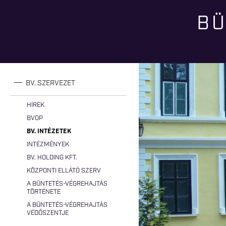
BÜ
Jelenlegi hely
BV. SZERVEZET
HÍREK
BVOP
BV. INTÉZETEK
INTÉZMÉNYEK
BV. HOLDING KFT.
KÖZPONTI ELLÁTÓ SZERV
A BÜNTETÉS-VÉGREHAJTÁS
TÖRTÉNETE
A BÜNTETÉS-VÉGREHAJTÁS
VÉDŐSZENTJE