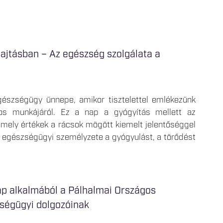
jtásban – Az egészség szolgálata a
észségügy ünnepe, amikor tisztelettel emlékezünk
s munkájáról. Ez a nap a gyógyítás mellett az
 mely értékek a rácsok mögött kiemelt jelentőséggel
t egészségügyi személyzete a gyógyulást, a törődést
p alkalmából a Pálhalmai Országos
zségügyi dolgozóinak