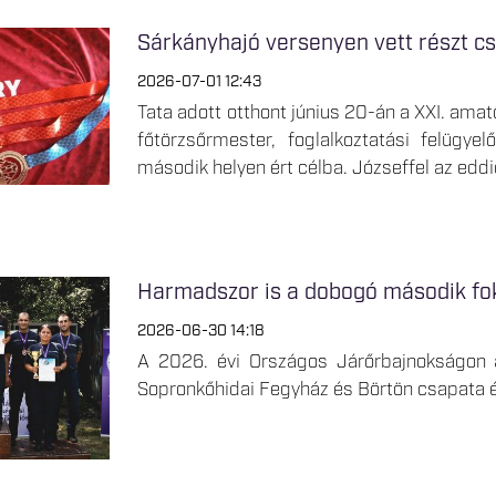
Sárkányhajó versenyen vett részt cs
2026-07-01 12:43
Tata adott otthont június 20-án a XXI. ama
főtörzsőrmester, foglalkoztatási felügy
második helyen ért célba. Józseffel az eddi
Harmadszor is a dobogó második fo
2026-06-30 14:18
A 2026. évi Országos Járőrbajnokságon a
Sopronkőhidai Fegyház és Börtön csapata é