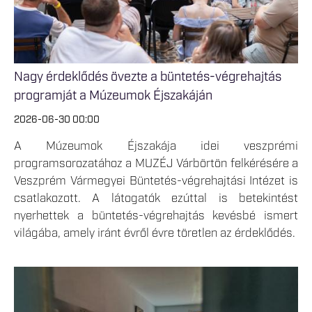
Nagy érdeklődés övezte a büntetés-végrehajtás
programját a Múzeumok Éjszakáján
2026-06-30 00:00
A Múzeumok Éjszakája idei veszprémi
programsorozatához a MUZÉJ Várbörtön felkérésére a
Veszprém Vármegyei Büntetés-végrehajtási Intézet is
csatlakozott. A látogatók ezúttal is betekintést
nyerhettek a büntetés-végrehajtás kevésbé ismert
világába, amely iránt évről évre töretlen az érdeklődés.