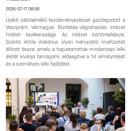
2026-07-17 08:59
Újabb példaértékű kezdeményezéssel gazdagodott a
Veszprém Vármegyei Büntetés-végrehajtási Intézet
hitéleti tevékenysége. Az intézet börtönlelkésze,
Szántó Attila diakónus olyan hiánypótló imafüzetet
állított össze, amely a fogvatartottak mindennapi lelki
életét kívánja támogatni, elősegítve a hit elmélyítését
és a személyes lelki fejlődést.