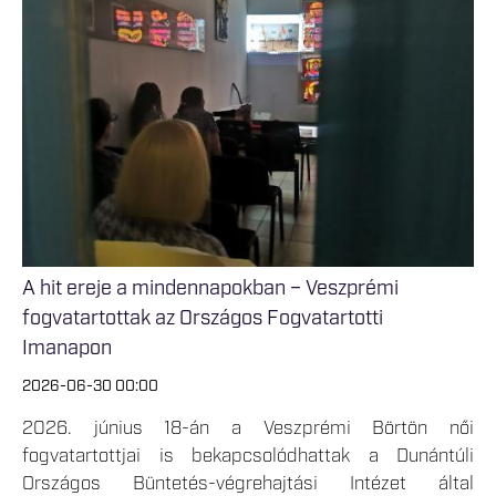
A hit ereje a mindennapokban – Veszprémi
fogvatartottak az Országos Fogvatartotti
Imanapon
2026-06-30 00:00
2026. június 18-án a Veszprémi Börtön női
fogvatartottjai is bekapcsolódhattak a Dunántúli
Országos Büntetés-végrehajtási Intézet által