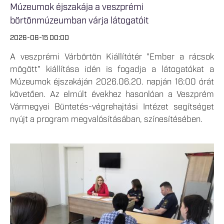
Múzeumok éjszakája a veszprémi
börtönmúzeumban várja látogatóit
2026-06-15 00:00
A veszprémi Várbörtön Kiállítótér "Ember a rácsok
mögött" kiállítása idén is fogadja a látogatókat a
Múzeumok éjszakáján 2026.06.20. napján 16:00 órát
követően. Az elmúlt évekhez hasonlóan a Veszprém
Vármegyei Büntetés-végrehajtási Intézet segítséget
nyújt a program megvalósításában, színesítésében.