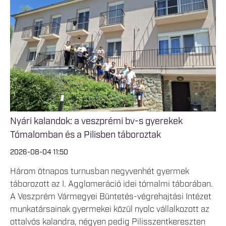
Nyári kalandok: a veszprémi bv-s gyerekek
Tómalomban és a Pilisben táboroztak
2026-08-04 11:50
Három ötnapos turnusban negyvenhét gyermek
táborozott az I. Agglomeráció idei tómalmi táborában.
A Veszprém Vármegyei Büntetés-végrehajtási Intézet
munkatársainak gyermekei közül nyolc vállalkozott az
ottalvós kalandra, négyen pedig Pilisszentkereszten