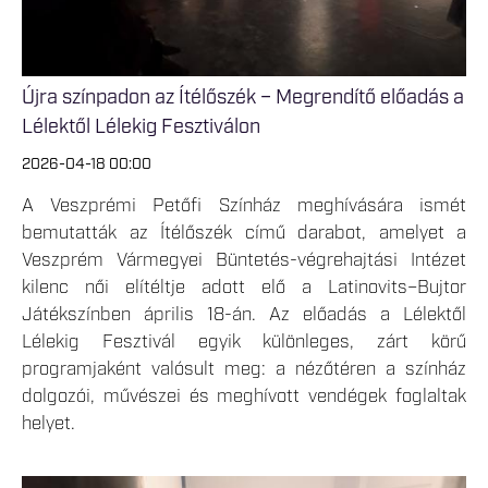
Újra színpadon az Ítélőszék – Megrendítő előadás a
Lélektől Lélekig Fesztiválon
2026-04-18 00:00
A Veszprémi Petőfi Színház meghívására ismét
bemutatták az Ítélőszék című darabot, amelyet a
Veszprém Vármegyei Büntetés-végrehajtási Intézet
kilenc női elítéltje adott elő a Latinovits–Bujtor
Játékszínben április 18-án. Az előadás a Lélektől
Lélekig Fesztivál egyik különleges, zárt körű
programjaként valósult meg: a nézőtéren a színház
dolgozói, művészei és meghívott vendégek foglaltak
helyet.