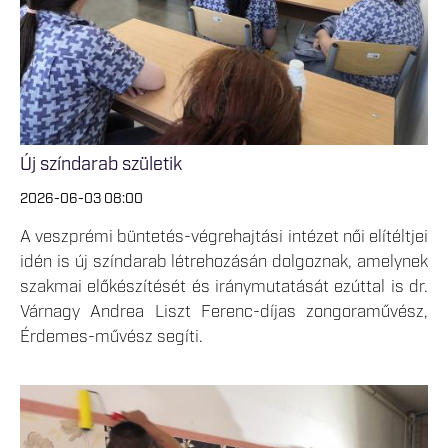
Új színdarab születik
2026-06-03 08:00
A veszprémi büntetés-végrehajtási intézet női elítéltjei
idén is új színdarab létrehozásán dolgoznak, amelynek
szakmai előkészítését és iránymutatását ezúttal is dr.
Várnagy Andrea Liszt Ferenc-díjas zongoraművész,
Érdemes-művész segíti.