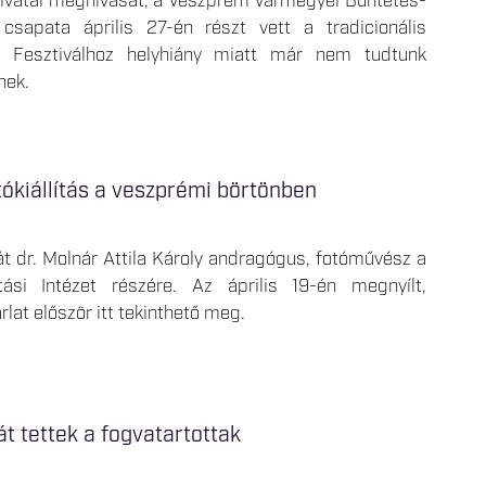
ivatal meghívását, a Veszprém Vármegyei Büntetés-
 csapata április 27-én részt vett a tradicionális
 Fesztiválhoz helyhiány miatt már nem tudtunk
gnek.
ókiállítás a veszprémi börtönben
át dr. Molnár Attila Károly andragógus, fotóművész a
ási Intézet részére. Az április 19-én megnyílt,
lat először itt tekinthető meg.
t tettek a fogvatartottak