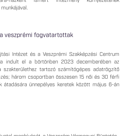
Bara-házként ismert intézmény környezetének
a munkájával.
 a veszprémi fogvatartottak
tási Intézet és a Veszprémi Szakképzési Centrum
ozva indult el a börtönben 2023 decemberében az
ka szakterülethez tartozó számítógépes adatrögzítő
zés; három csoportban összesen 15 női és 30 férfi
ok átadására ünnepélyes keretek között május 6-án