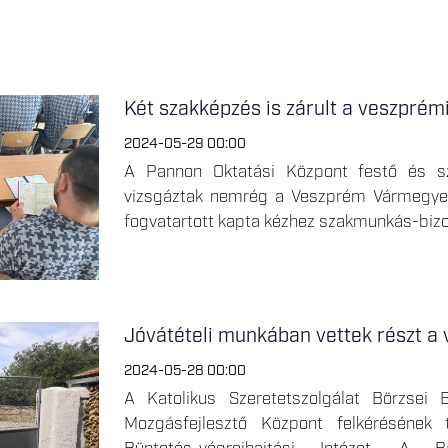
Két szakképzés is zárult a veszprém
2024-05-29 00:00
A Pannon Oktatási Központ festő és sz
vizsgáztak nemrég a Veszprém Vármegyei 
fogvatartott kapta kézhez szakmunkás-bizo
Jóvátételi munkában vettek részt a 
2024-05-28 00:00
A Katolikus Szeretetszolgálat Börzsei
Mozgásfejlesztő Központ felkérésének