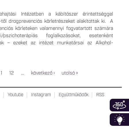
ajtási Intézetben a kábítószer érintettséggel
től drogprevenciós körletrészeket alakítottak ki. A
enciós körleteken valamennyi fogvatartott számára
pszichoterápiás foglalkozásokat, esetenként
nak – ezeket az intézet munkatársai az Alkohol-
11
12
…
következő ›
utolsó »
t
Youtube
Instagram
Együttműködők
RSS