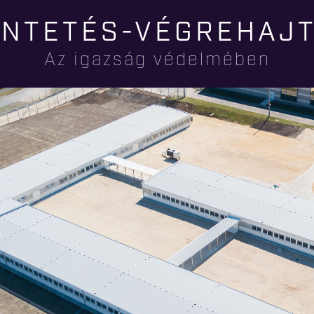
Ugrás a
NTETÉS-VÉGREHAJ
tartalomra
Az igazság védelmében