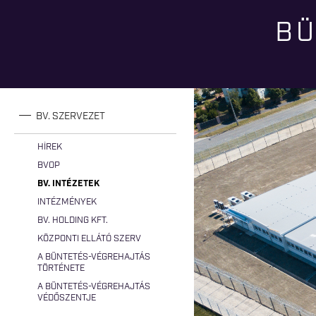
BÜ
Jelenlegi hely
BV. SZERVEZET
HÍREK
BVOP
BV. INTÉZETEK
INTÉZMÉNYEK
BV. HOLDING KFT.
KÖZPONTI ELLÁTÓ SZERV
A BÜNTETÉS-VÉGREHAJTÁS
TÖRTÉNETE
A BÜNTETÉS-VÉGREHAJTÁS
VÉDŐSZENTJE