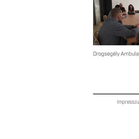
Drogsegély Ambulan
OLDALAK
Impressz