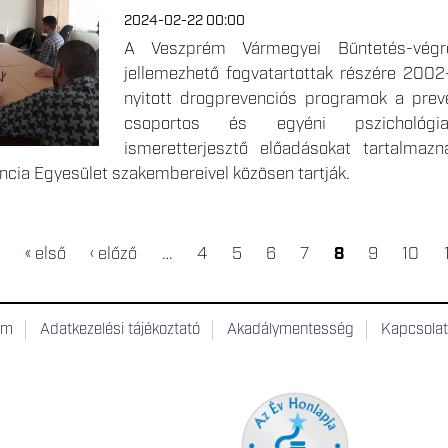
2024-02-22 00:00
A Veszprém Vármegyei Büntetés-végreh
jellemezhető fogvatartottak részére 2002-
nyitott drogprevenciós programok a prev
csoportos és egyéni pszichológiai/
ismeretterjesztő előadásokat tartalmaz
cia Egyesület szakembereivel közösen tartják.
« első
‹ előző
…
4
5
6
7
8
9
10
um
Adatkezelési tájékoztató
Akadálymentesség
Kapcsola