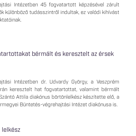
tási Intézetben 45 fogvatartott képzésével zárult
k különböző tudásszintről indultak, ez valódi kihívást
ktatóinak.
tartottakat bérmált és keresztelt az érsek
jtási Intézetben dr. Udvardy György, a Veszprém
án keresztelt hat fogvatartottat, valamint bérmált
 Szántó Attila diakónus börtönlelkész készítette elő, a
Vármegyei Büntetés-végrehajtási Intézet diakónusa is.
 lelkész