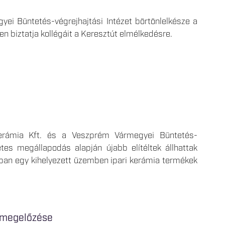
ei Büntetés-végrejhajtási Intézet börtönlelkésze a
n biztatja kollégáit a Keresztút elmélkedésre.
erámia Kft. és a Veszprém Vármegyei Büntetés-
etes megállapodás alapján újabb elítéltek állhattak
pban egy kihelyezett üzemben ipari kerámia termékek
s megelőzése