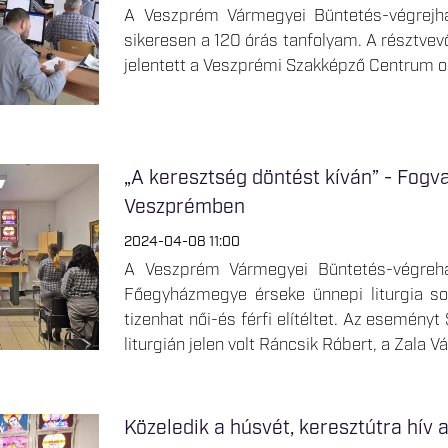
A Veszprém Vármegyei Büntetés-végrejhaj
sikeresen a 120 órás tanfolyam. A résztvevő
jelentett a Veszprémi Szakképző Centrum o
„A keresztség döntést kíván” - Fogva
Veszprémben
2024-04-08 11:00
A Veszprém Vármegyei Büntetés-végreha
Főegyházmegye érseke ünnepi liturgia sor
tizenhat női-és férfi elítéltet. Az eseményt
liturgián jelen volt Ráncsik Róbert, a Zala 
Közeledik a húsvét, keresztútra hív a