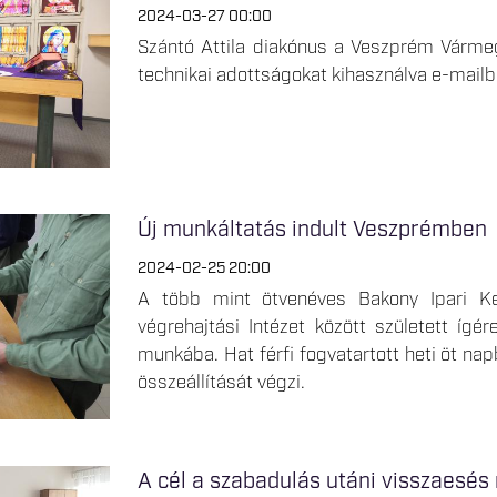
2024-03-27 00:00
Szántó Attila diakónus a Veszprém Vármegy
technikai adottságokat kihasználva e-mailbe
Új munkáltatás indult Veszprémben
2024-02-25 20:00
A több mint ötvenéves Bakony Ipari K
végrehajtási Intézet között született ígér
munkába. Hat férfi fogvatartott heti öt na
összeállítását végzi.
A cél a szabadulás utáni visszaesé