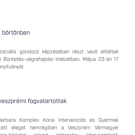
i börtönben
ociális gondozó képzésében részt vevő elítéltek
Büntetés-végrehajtási Intézetben. Május 23-án 17
nyítványát.
veszprémi fogvatartottak
 Barbara Komplex Korai Intervenciós és Gyermek
 tett eleget nemrégiben a Veszprém Vármegyei