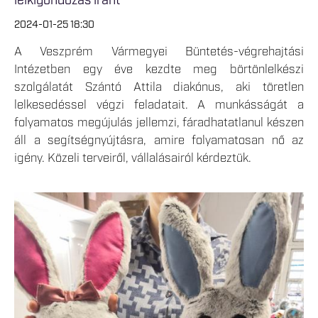
lelkigondozás iránt
2024-01-25 18:30
A Veszprém Vármegyei Büntetés-végrehajtási
Intézetben egy éve kezdte meg börtönlelkészi
szolgálatát Szántó Attila diakónus, aki töretlen
lelkesedéssel végzi feladatait. A munkásságát a
folyamatos megújulás jellemzi, fáradhatatlanul készen
áll a segítségnyújtásra, amire folyamatosan nő az
igény. Közeli terveiről, vállalásairól kérdeztük.