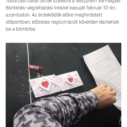
Toborzási céllal tárták szélesre a Veszprém Vármegyei
Büntetés-végrehajtási Intézet kapuját február 10-én,
szombaton. Az érdeklődők előre meghirdetett
időpontban, előzetes regisztrációt követően léphettek
be a börtönbe.