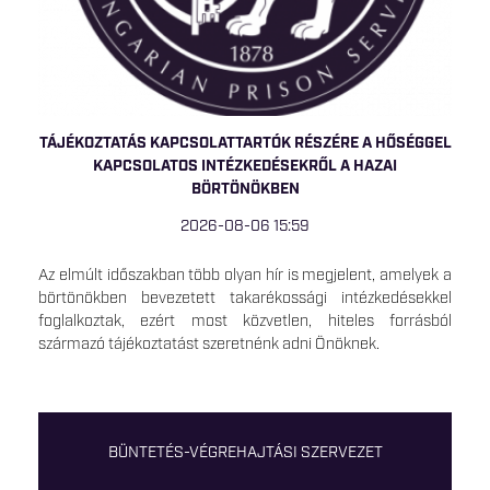
TÁJÉKOZTATÁS KAPCSOLATTARTÓK RÉSZÉRE A HŐSÉGGEL
KAPCSOLATOS INTÉZKEDÉSEKRŐL A HAZAI
BÖRTÖNÖKBEN
2026-08-06 15:59
Az elmúlt időszakban több olyan hír is megjelent, amelyek a
börtönökben bevezetett takarékossági intézkedésekkel
foglalkoztak, ezért most közvetlen, hiteles forrásból
származó tájékoztatást szeretnénk adni Önöknek.
BÜNTETÉS-VÉGREHAJTÁSI SZERVEZET