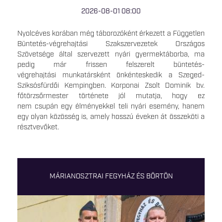
2026-08-01 08:00
Nyolcéves korában még táborozóként érkezett a Független
Büntetés-végrehajtási Szakszervezetek Országos
Szövetsége által szervezett nyári gyermektáborba, ma
pedig már frissen felszerelt büntetés-
végrehajtási munkatársként önkénteskedik a Szeged-
Sziksósfürdői Kempingben. Korponai Zsolt Dominik bv.
főtörzsőrmester története jól mutatja, hogy ez
nem csupán egy élményekkel teli nyári esemény, hanem
egy olyan közösség is, amely hosszú éveken át összeköti a
résztvevőket.
MÁRIANOSZTRAI FEGYHÁZ ÉS BÖRTÖN