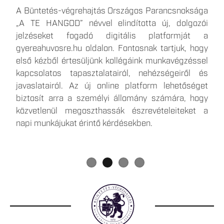
Az elmúlt időszakban több olyan hír is megjelent,
A Büntetés-végrehajtás Országos Parancsnoksága
A büntetések, az intézkedések, egyes
Egy 1500 fő befogadására képes, kiemelt
amelyek a börtönökben bevezetett takarékossági
„A TE HANGOD” névvel elindította új, dolgozói
kényszerintézkedések és a szabálysértési elzárás
biztonságú, új börtön épül Csengeren, amely közel
intézkedésekkel foglalkoztak, ezért most közvetlen,
jelzéseket fogadó digitális platformját a
végrehajtásáról szóló 2013. évi CCXL. törvényben
700 ember számára teremt munkalehetőséget a
hiteles forrásból származó tájékoztatást
gyereahuvosre.hu oldalon. Fontosnak tartjuk, hogy
foglalt telekommunikációs eszköz útján történő
térségben. Csengeren a januártól várható
szeretnénk adni Önöknek.
első kézből értesüljünk kollégáink munkavégzéssel
kapcsolattartás gyakorlati végrehajtása a Skype
körletfelügyelői illetmény eléri a havi nettó 400
kapcsolatos tapasztalatairól, nehézségeiről és
alkalmazás megszűnése okán 2025. május 5.
ezer forintot, a jelentkezés minimális feltétele a
javaslatairól. Az új online platform lehetőséget
napjától megváltozik.
szakmunkás végzettség. Részletes információk a
biztosít arra a személyi állomány számára, hogy
büntetés végrehajtási szervezet karrieroldalán, a
közvetlenül megoszthassák észrevételeiteket a
gyereahuvosre.hu
-n és
napi munkájukat érintő kérdésekben.
a
www.facebook.com/bvcsenger
közösségi média
felületen érhetőek el.