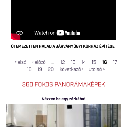
ÜTEMEZETTEN HALAD A JÁRVÁNYÜGYI KÓRHÁZ ÉPÍTÉSE
« első
‹ előző
…
12
13
14
15
16
17
OLDALAK
18
19
20
következő ›
utolsó »
360 FOKOS PANORÁMAKÉPEK
Nézzen be egy zárkába!