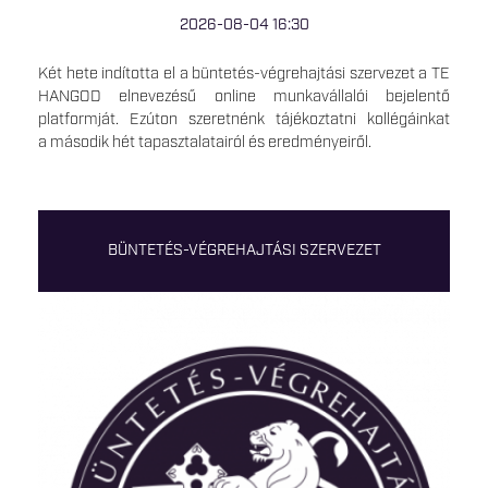
2026-08-04 16:30
Két hete indította el a büntetés-végrehajtási szervezet a TE
HANGOD elnevezésű online munkavállalói bejelentő
platformját. Ezúton szeretnénk tájékoztatni kollégáinkat
a második hét tapasztalatairól és eredményeiről.
BÜNTETÉS-VÉGREHAJTÁSI SZERVEZET