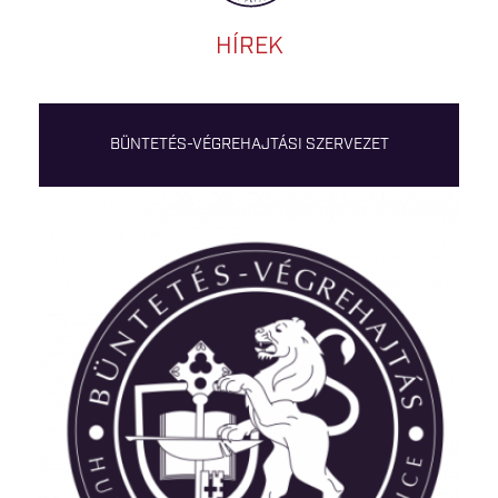
HÍREK
BÜNTETÉS-VÉGREHAJTÁSI SZERVEZET