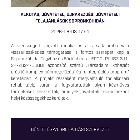
ALKOTÁS, JÓVÁTÉTEL, ÚJRAKEZDÉS: JÓVÁTÉTELI
FELAJÁNLÁSOK SOPRONKŐHIDÁN
2026-08-03 07:54
A közösségért végzett munka és a társadalomba való
visszailleszkedés támogatása is fontos szerepet kap a
Sopronkőhidai Fegyház és Börtönben az EFOP_PLUSZ-3.1.1-
24-2024-00001 azonosító számú „Társadalmi kohéziót
erősítő komplex bűnmegelőzési és reintegrációs program”
keretében. A projekt részeként megvalósuló foglalkozási
rehabilitáció során a fogvatartottak olyan kézműves
termékeket készítettek, amelyek jóvátételi felajánlásként
helyi közösségekhez kerültek.
BÜNTETÉS-VÉGREHAJTÁSI SZERVEZET