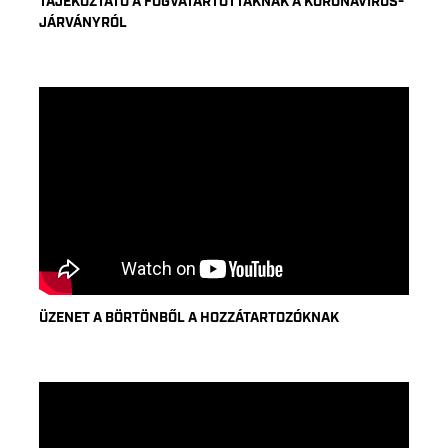
TÁJÉKOZTATÓ A FOGVATARTOTTAKNAK A KORONAVÍRUS-
JÁRVÁNYRÓL
ÜZENET A BÖRTÖNBŐL A HOZZÁTARTOZÓKNAK