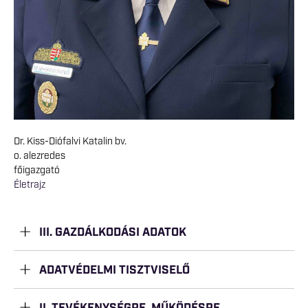
Dr. Kiss-Diófalvi Katalin bv.
o. alezredes
főigazgató
Életrajz
III. GAZDÁLKODÁSI ADATOK
ADATVÉDELMI TISZTVISELŐ
II. TEVÉKENYSÉGRE, MŰKÖDÉSRE